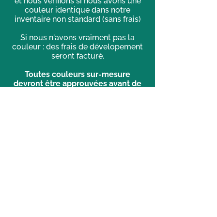
et nous vérifions si nous avons une
couleur identique dans notre
inventaire non standard (sans frais)
Si nous n'avons vraiment pas la
couleur : des frais de dévelopement
seront facturé.
Toutes couleurs sur-mesure
devront être approuvées avant de
procéder
à la peinture et/ou la teinture.
Politique de confidentialité
Politique et pratique encadrant la
gouvernance des renseignements
personnels