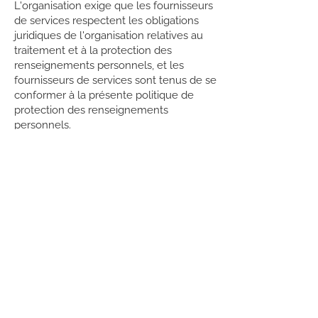
L'organisation exige que les fournisseurs
de services respectent les obligations
juridiques de l'organisation relatives au
traitement et à la protection des
renseignements personnels, et les
fournisseurs de services sont tenus de se
conformer à la présente politique de
protection des renseignements
personnels.
DEMANDE D'ACCÈS AUX
RENSEIGNEMENTS ET MODIFICATIONS
Sous réserve des exceptions prévues par
la Loi sur la protection des
renseignements personnels, toute
personne peut accéder à ses
renseignements personnels conservés
par l'organisation, les examiner ou en
recevoir une copie en présentant une
demande écrite à cet effet au
responsable de la protection de la vie