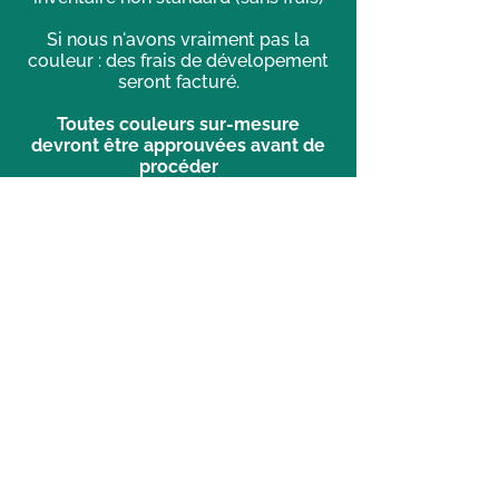
Si nous n'avons vraiment pas la
couleur : des frais de dévelopement
seront facturé.
Toutes couleurs sur-mesure
devront être approuvées avant de
procéder
à la peinture et/ou la teinture.
Privacy policy
Policy and practice governing the
governance of personal information
8 rue de l'Église
Saint-Apollinaire